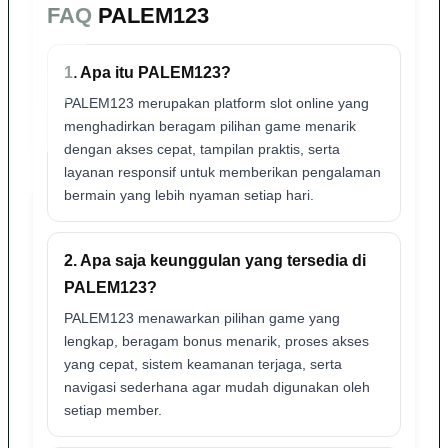
FAQ PALEM123
1. Apa itu PALEM123?
PALEM123 merupakan platform slot online yang
menghadirkan beragam pilihan game menarik
dengan akses cepat, tampilan praktis, serta
layanan responsif untuk memberikan pengalaman
bermain yang lebih nyaman setiap hari.
2. Apa saja keunggulan yang tersedia di
PALEM123?
PALEM123 menawarkan pilihan game yang
lengkap, beragam bonus menarik, proses akses
yang cepat, sistem keamanan terjaga, serta
navigasi sederhana agar mudah digunakan oleh
setiap member.