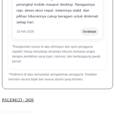
perangkat mobile maupun desktop. Navigasinya
rapi, akses akun cepat, sistemnya stabil, dan
pilihan hiburannya cukup beragam untuk dinikmati
setiap hari.
10 Feb 2026
Surabaya
*Rangkuman narasi di atas dihimpun dari opini pengguna
objektif. Harap menyikapi dinamika hiburan berbasis angka
dengan pemikiran yang logis, rasional, dan bertanggung jawab
penuh.
*Testimoni di atas merupakan pengalaman pengguna. Pastikan
bermain secara bijak dan sesuai aturan yang berlaku.
PALEM123 - 2026
Share this design: