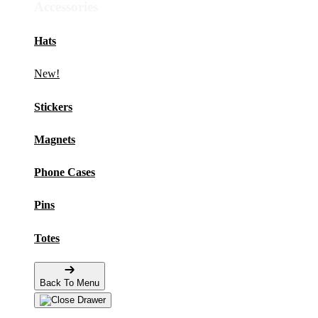
Accessories
Hats
New!
Stickers
Magnets
Phone Cases
Pins
Totes
Back To Menu