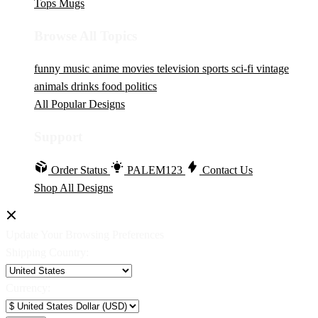
Tops
Mugs
Browse All Topics
funny
music
anime
movies
television
sports
sci-fi
vintage
animals
drinks
food
politics
All Popular Designs
Support
Order Status
PALEM123
Contact Us
Shop All Designs
Update Your Browsing Preferences
Shipping Country:
Currency: