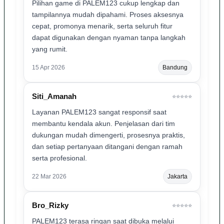
Pilihan game di PALEM123 cukup lengkap dan
tampilannya mudah dipahami. Proses aksesnya
cepat, promonya menarik, serta seluruh fitur
dapat digunakan dengan nyaman tanpa langkah
yang rumit.
15 Apr 2026
Bandung
Siti_Amanah
⭐⭐⭐⭐⭐
Layanan PALEM123 sangat responsif saat
membantu kendala akun. Penjelasan dari tim
dukungan mudah dimengerti, prosesnya praktis,
dan setiap pertanyaan ditangani dengan ramah
serta profesional.
22 Mar 2026
Jakarta
Bro_Rizky
⭐⭐⭐⭐⭐
PALEM123 terasa ringan saat dibuka melalui