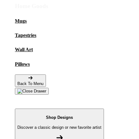
Home Goods
Mugs
Tapestries
Wall Art
Pillows
Back To Menu
Shop Designs
Discover a classic design or new favorite artist