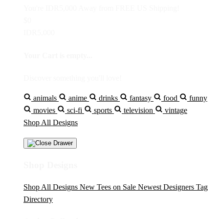
You're
IDR5,000
Away from
FREE US Shipping!
$0
IDR5,000
Your Cart is empty...
Discover something you'll love!
animals
anime
drinks
fantasy
food
funny
movies
sci-fi
sports
television
vintage
Shop All Designs
Shop Designs
Shop All Designs
New Tees on Sale
Newest Designers
Tag
Directory