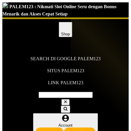
PALEM123 : Nikmati Slot Online Seru dengan Bonus
Menarik dan Akses Cepat Setiap
Shop
SEARCH DI GOOGLE PALEM123
SITUS PALEM123
LINK PALEM123
Account