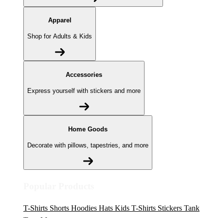
Apparel
Shop for Adults & Kids
Accessories
Express yourself with stickers and more
Home Goods
Decorate with pillows, tapestries, and more
Popular Products
T-Shirts
Shorts
Hoodies
Hats
Kids T-Shirts
Stickers
Tank