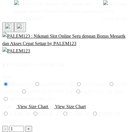
BY:
PALEM123 x SEO PIG188.
Style
PALEM123
SLOT DEPO 5K
SLOT QRIS
SLOT
GACOR
SITUS SLOT ONLINE
SLOT GACOR 2026
AGEN SLOT ONLINE
Size
View Size Chart
View Size Chart
GAME 2D
GAME 3D
GAME 4D
GAME 5D
Quantity
-
+