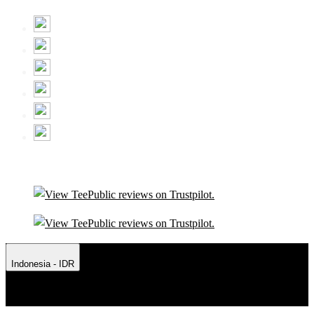
Indonesia - IDR
Product Safety
Intellectual Property Policy
CA: Do Not Sell My
Personal Information
Privacy Policy
Terms