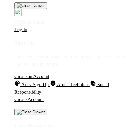
Welcome Guest!
Log In
Sign Up
Create an account to save your favorite designs for viewing
anytime, on any device.
Create an Account
Artist Sign Up
About TeePublic
Social
Responsibility
Create Account
Cart Preview (0)