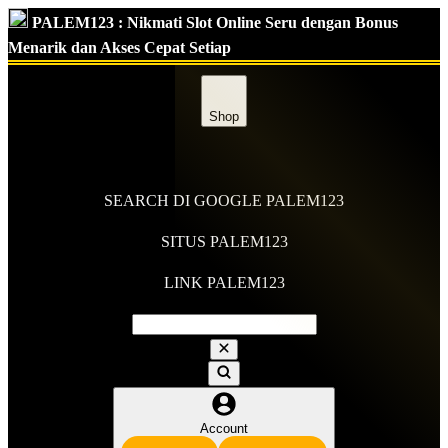
PALEM123 : Nikmati Slot Online Seru dengan Bonus
Menarik dan Akses Cepat Setiap
Shop
SEARCH DI GOOGLE PALEM123
SITUS PALEM123
LINK PALEM123
Account