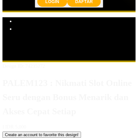
LOGIN
DAFTAR
Explore Categories
Popular Products
Shop All Designs
PALEM123
SLOT DEPO 5K
SLOT QRIS
SITUS SLOT
SLOT GACOR
SLOT ONLINE
AGEN SLOT
ONLINE
Design ID: 74235272
PALEM123 : Nikmati Slot Online
Seru dengan Bonus Menarik dan
Akses Cepat Setiap
I
IDR 5,000
Create an account to favorite this design!