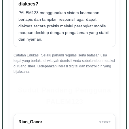
diakses?
PALEM123 menggunakan sistem keamanan
berlapis dan tampilan responsif agar dapat
diakses secara praktis melalui perangkat mobile
maupun desktop dengan pengalaman yang stabil
dan nyaman.
Catatan Edukasi: Selalu pahami regulasi serta batasan usia
legal yang berlaku di wilayah domisili Anda sebelum berinteraksi
di ruang siber. Kedepankan literasi digital dan kontrol diri yang
bijaksana.
Sudut Pandang Pengguna
PALEM123
Rian_Gacor
⭐⭐⭐⭐⭐