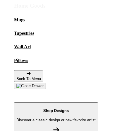
Home Goods
Mugs
Tapestries
Wall Art
Pillows
Back To Menu
Shop Designs
Discover a classic design or new favorite artist