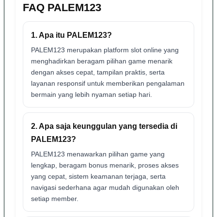
FAQ PALEM123
1. Apa itu PALEM123?
PALEM123 merupakan platform slot online yang
menghadirkan beragam pilihan game menarik
dengan akses cepat, tampilan praktis, serta
layanan responsif untuk memberikan pengalaman
bermain yang lebih nyaman setiap hari.
2. Apa saja keunggulan yang tersedia di
PALEM123?
PALEM123 menawarkan pilihan game yang
lengkap, beragam bonus menarik, proses akses
yang cepat, sistem keamanan terjaga, serta
navigasi sederhana agar mudah digunakan oleh
setiap member.