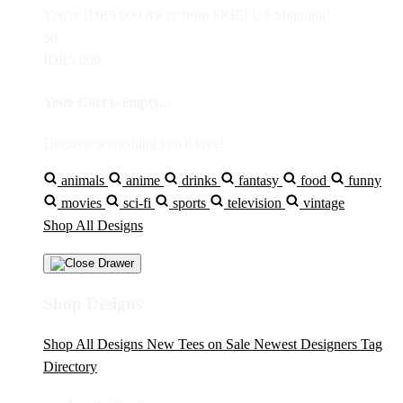
You're
IDR5,000
Away from
FREE US Shipping!
$0
IDR5,000
Your Cart is empty...
Discover something you'll love!
animals
anime
drinks
fantasy
food
funny
movies
sci-fi
sports
television
vintage
Shop All Designs
Shop Designs
Shop All Designs
New Tees on Sale
Newest Designers
Tag
Directory