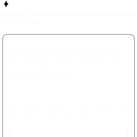
PALEM123 : Nikmati Slot Online Seru dengan Bonus Menarik dan
Akses Cepat Setiap
PALEM123 : Nikmati Slot Online
Seru dengan Bonus Menarik dan
Akses Cepat Setiap
PALEM123 Rasakan pengalaman bermain slot online yang lebih
seru melalui pilihan game lengkap, bonus menarik, akses cepat,
layanan responsif, serta sistem aman untuk kenyamanan setiap
member setiap hari dengan proses praktis.