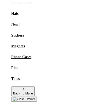
Accessories
Hats
New!
Stickers
Magnets
Phone Cases
Pins
Totes
Back To Menu