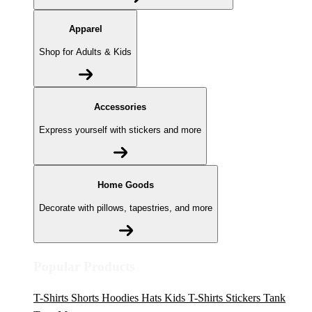
Apparel
Shop for Adults & Kids
Accessories
Express yourself with stickers and more
Home Goods
Decorate with pillows, tapestries, and more
Popular Products
T-Shirts
Shorts
Hoodies
Hats
Kids T-Shirts
Stickers
Tank