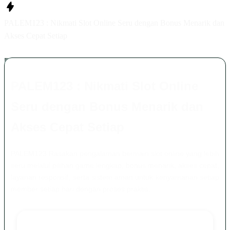
PALEM123 : Nikmati Slot Online Seru dengan Bonus Menarik dan
Akses Cepat Setiap
PALEM123 : Nikmati Slot Online
Seru dengan Bonus Menarik dan
Akses Cepat Setiap
PALEM123 Rasakan pengalaman bermain slot online yang lebih
seru melalui pilihan game lengkap, bonus menarik, akses cepat,
layanan responsif, serta sistem aman untuk kenyamanan setiap
member setiap hari dengan proses praktis.