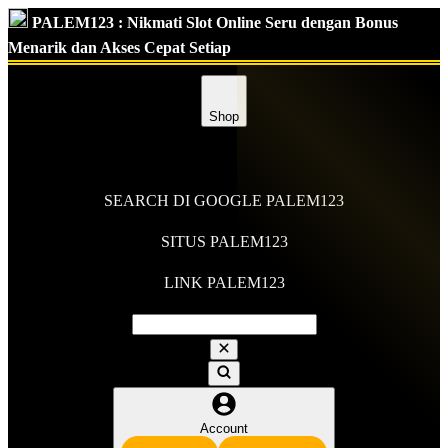
PALEM123 : Nikmati Slot Online Seru dengan Bonus
Menarik dan Akses Cepat Setiap
Shop
SEARCH DI GOOGLE PALEM123
SITUS PALEM123
LINK PALEM123
Account