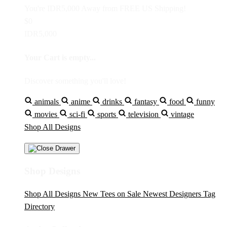
You're
IDR5,000
Away from
FREE US Shipping!
$0
IDR5,000
Your Cart is empty...
Discover something you'll love!
animals
anime
drinks
fantasy
food
funny
movies
sci-fi
sports
television
vintage
Shop All Designs
Shop Designs
Shop All Designs
New Tees on Sale
Newest Designers
Tag
Directory