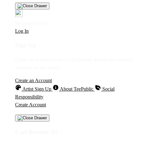
Welcome Guest!
Log In
Sign Up
Create an account to save your favorite designs for viewing
anytime, on any device.
Create an Account
Artist Sign Up
About TeePublic
Social
Responsibility
Create Account
Cart Preview (0)