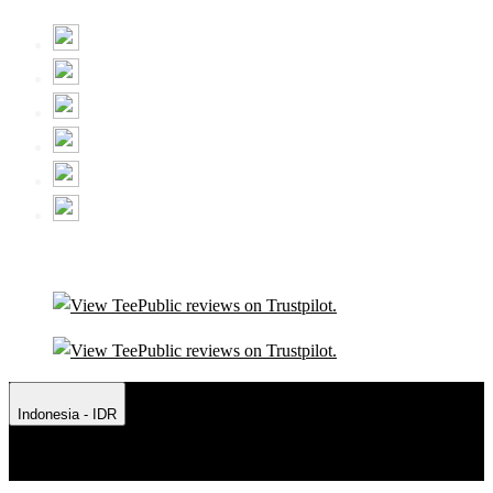
Indonesia - IDR
Product Safety
Intellectual Property Policy
CA: Do Not Sell My
Personal Information
Privacy Policy
Terms