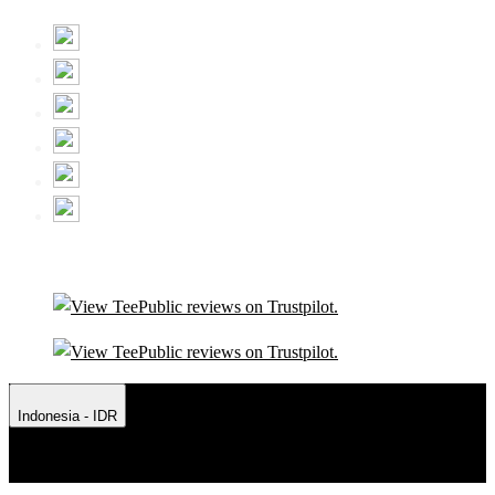
Indonesia - IDR
Product Safety
Intellectual Property Policy
CA: Do Not Sell My
Personal Information
Privacy Policy
Terms