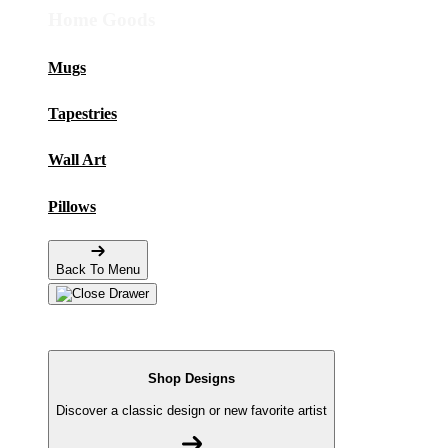
Home Goods
Mugs
Tapestries
Wall Art
Pillows
Back To Menu
Shop Designs
Discover a classic design or new favorite artist