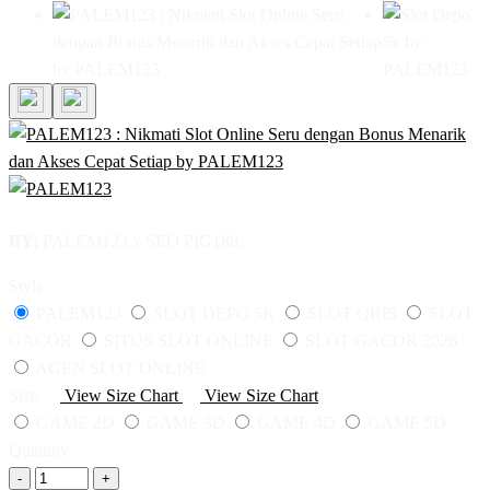
BY:
PALEM123 x SEO PIG188.
Style
PALEM123
SLOT DEPO 5K
SLOT QRIS
SLOT
GACOR
SITUS SLOT ONLINE
SLOT GACOR 2026
AGEN SLOT ONLINE
Size
View Size Chart
View Size Chart
GAME 2D
GAME 3D
GAME 4D
GAME 5D
Quantity
-
+