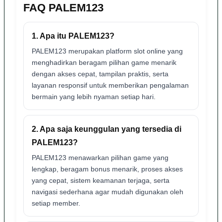
FAQ PALEM123
1. Apa itu PALEM123?
PALEM123 merupakan platform slot online yang
menghadirkan beragam pilihan game menarik
dengan akses cepat, tampilan praktis, serta
layanan responsif untuk memberikan pengalaman
bermain yang lebih nyaman setiap hari.
2. Apa saja keunggulan yang tersedia di
PALEM123?
PALEM123 menawarkan pilihan game yang
lengkap, beragam bonus menarik, proses akses
yang cepat, sistem keamanan terjaga, serta
navigasi sederhana agar mudah digunakan oleh
setiap member.