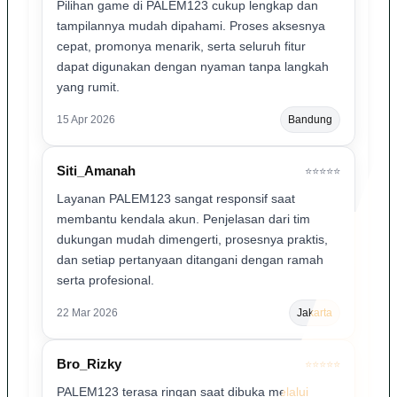
Pilihan game di PALEM123 cukup lengkap dan
tampilannya mudah dipahami. Proses aksesnya
cepat, promonya menarik, serta seluruh fitur
dapat digunakan dengan nyaman tanpa langkah
yang rumit.
15 Apr 2026
Bandung
Siti_Amanah
⭐⭐⭐⭐⭐
Layanan PALEM123 sangat responsif saat
membantu kendala akun. Penjelasan dari tim
dukungan mudah dimengerti, prosesnya praktis,
dan setiap pertanyaan ditangani dengan ramah
serta profesional.
22 Mar 2026
Jakarta
Bro_Rizky
⭐⭐⭐⭐⭐
PALEM123 terasa ringan saat dibuka melalui