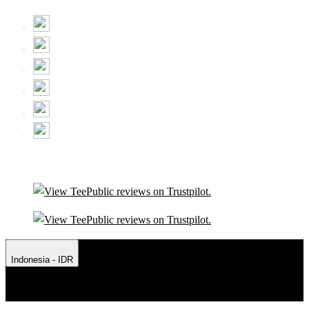
Indonesia - IDR
Product Safety
Intellectual Property Policy
CA: Do Not Sell My
Personal Information
Privacy Policy
Terms