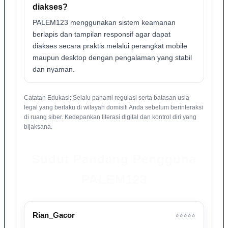
diakses?
PALEM123 menggunakan sistem keamanan
berlapis dan tampilan responsif agar dapat
diakses secara praktis melalui perangkat mobile
maupun desktop dengan pengalaman yang stabil
dan nyaman.
Catatan Edukasi: Selalu pahami regulasi serta batasan usia
legal yang berlaku di wilayah domisili Anda sebelum berinteraksi
di ruang siber. Kedepankan literasi digital dan kontrol diri yang
bijaksana.
Sudut Pandang Pengguna
PALEM123
Rian_Gacor
⭐⭐⭐⭐⭐