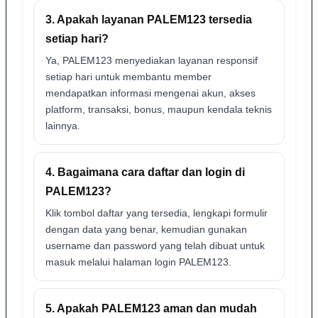
3. Apakah layanan PALEM123 tersedia
setiap hari?
Ya, PALEM123 menyediakan layanan responsif
setiap hari untuk membantu member
mendapatkan informasi mengenai akun, akses
platform, transaksi, bonus, maupun kendala teknis
lainnya.
4. Bagaimana cara daftar dan login di
PALEM123?
Klik tombol daftar yang tersedia, lengkapi formulir
dengan data yang benar, kemudian gunakan
username dan password yang telah dibuat untuk
masuk melalui halaman login PALEM123.
5. Apakah PALEM123 aman dan mudah