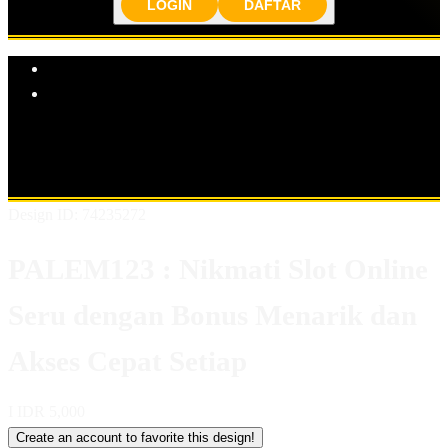
LOGIN
DAFTAR
Explore Categories
Popular Products
Shop All Designs
PALEM123
SLOT DEPO 5K
SLOT QRIS
SITUS SLOT
SLOT GACOR
SLOT ONLINE
AGEN SLOT
ONLINE
Design ID: 74235272
PALEM123 : Nikmati Slot Online
Seru dengan Bonus Menarik dan
Akses Cepat Setiap
I
IDR 5,000
Create an account to favorite this design!