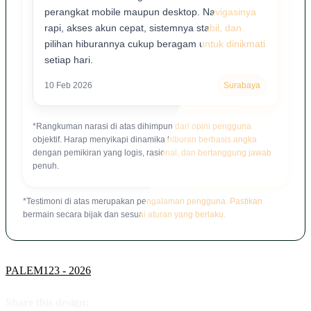
perangkat mobile maupun desktop. Navigasinya
rapi, akses akun cepat, sistemnya stabil, dan
pilihan hiburannya cukup beragam untuk dinikmati
setiap hari.
10 Feb 2026
Surabaya
*Rangkuman narasi di atas dihimpun dari opini pengguna
objektif. Harap menyikapi dinamika hiburan berbasis angka
dengan pemikiran yang logis, rasional, dan bertanggung jawab
penuh.
*Testimoni di atas merupakan pengalaman pengguna. Pastikan
bermain secara bijak dan sesuai aturan yang berlaku.
PALEM123 - 2026
Share this design: