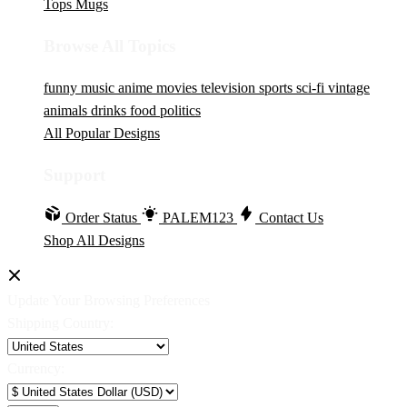
Tops
Mugs
Browse All Topics
funny
music
anime
movies
television
sports
sci-fi
vintage
animals
drinks
food
politics
All Popular Designs
Support
Order Status
PALEM123
Contact Us
Shop All Designs
Update Your Browsing Preferences
Shipping Country:
Currency: