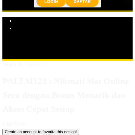
LOGIN
DAFTAR
Explore Categories
Popular Products
Shop All Designs
PALEM123
SLOT DEPO 5K
SLOT QRIS
SITUS SLOT
SLOT GACOR
SLOT ONLINE
AGEN SLOT
ONLINE
Design ID: 74235272
PALEM123 : Nikmati Slot Online
Seru dengan Bonus Menarik dan
Akses Cepat Setiap
I
IDR 5,000
Create an account to favorite this design!