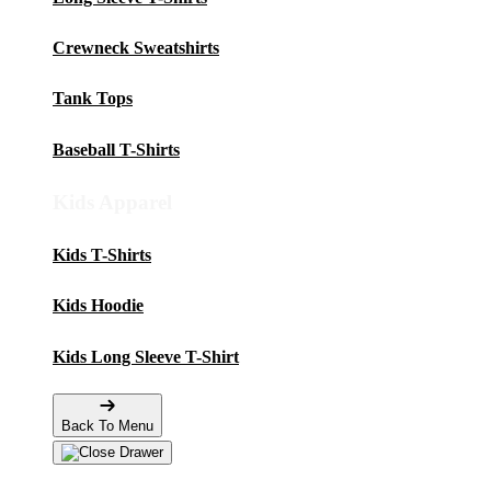
Crewneck Sweatshirts
Tank Tops
Baseball T-Shirts
Kids Apparel
Kids T-Shirts
Kids Hoodie
Kids Long Sleeve T-Shirt
Back To Menu