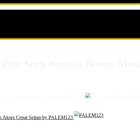
S SLOT
SLOT GACOR
SLOT ONLINE
AGEN SLOT ONLINE
line Seru dengan Bonus Mena