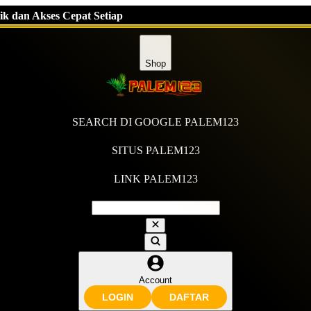
k dan Akses Cepat Setiap
Shop
SEARCH DI GOOGLE PALEM123
SITUS PALEM123
LINK PALEM123
Account
LOGIN
DAFTAR