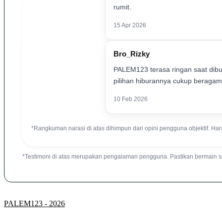
rumit.
15 Apr 2026
Bro_Rizky
PALEM123 terasa ringan saat dibuk
pilihan hiburannya cukup beragam u
10 Feb 2026
*Rangkuman narasi di atas dihimpun dari opini pengguna objektif. Ha
*Testimoni di atas merupakan pengalaman pengguna. Pastikan bermain se
PALEM123 - 2026