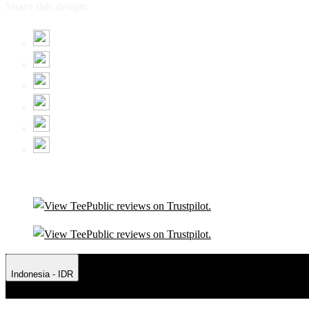
Share this design:
Indonesia - IDR
Product Safety
Intellectual Property Policy
CA: Do Not Sell My Perso