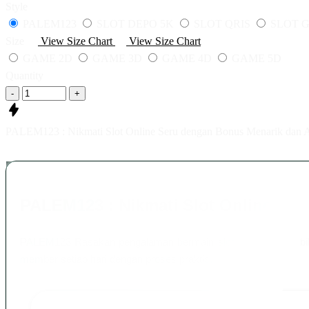
Style
PALEM123
SLOT DEPO 5K
SLOT QRIS
SLOT 
Size
View Size Chart
View Size Chart
GAME 2D
GAME 3D
GAME 4D
GAME 5D
Quantity
-
+
PALEM123 : Nikmati Slot Online Seru dengan Bonus Menarik dan A
PALEM123 : Nikmati Slot Online Se
PALEM123 Rasakan pengalaman bermain slot online yang lebih 
member setiap hari dengan proses praktis.