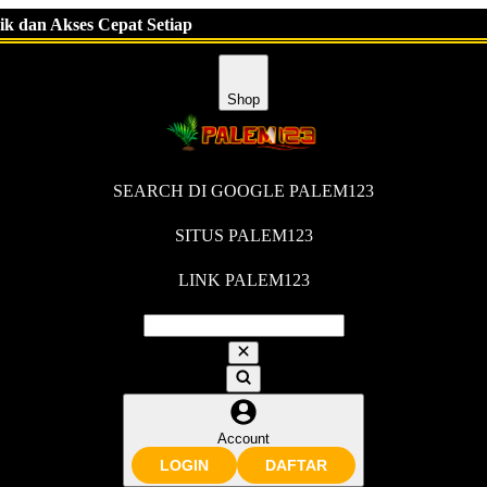
k dan Akses Cepat Setiap
Shop
SEARCH DI GOOGLE PALEM123
SITUS PALEM123
LINK PALEM123
Account
LOGIN
DAFTAR