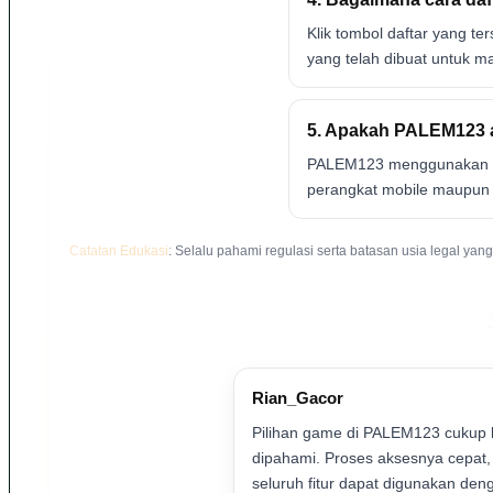
Klik tombol daftar yang t
yang telah dibuat untuk 
5. Apakah PALEM123 
PALEM123 menggunakan sis
perangkat mobile maupun 
Catatan Edukasi: Selalu pahami regulasi serta batasan usia legal yang b
Rian_Gacor
Pilihan game di PALEM123 cukup
dipahami. Proses aksesnya cepat,
seluruh fitur dapat digunakan de