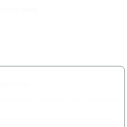
EN SLOT ONLINE
at Setiap
layanan responsif, serta sistem aman untuk kenyamanan setiap