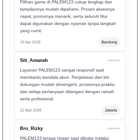
Pilihan game di PALEM123 cukup lengkap dan
tampilannya mudah dipahami. Proses aksesnya
cepat, promonya menarik, serta seluruh fitur
dapat digunakan dengan nyaman tanpa langkah
yang rumit.
15 Apr 2026
Bandung
Siti_Amanah
⭐⭐⭐⭐⭐
Layanan PALEM123 sangat responsif saat
membantu kendala akun. Penjelasan dari tim
dukungan mudah dimengerti, prosesnya praktis,
dan setiap pertanyaan ditangani dengan ramah
serta profesional.
22 Mar 2026
Jakarta
Bro_Rizky
⭐⭐⭐⭐⭐
PALEM123 terasa ringan saat dibuka melalui