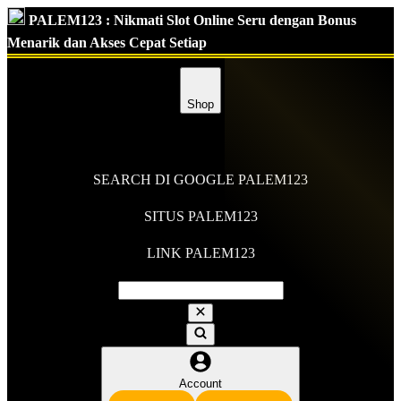
PALEM123 : Nikmati Slot Online Seru dengan Bonus
Menarik dan Akses Cepat Setiap
Shop
SEARCH DI GOOGLE PALEM123
SITUS PALEM123
LINK PALEM123
Account