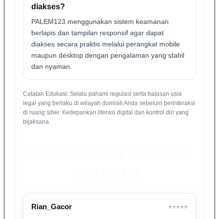
diakses?
PALEM123 menggunakan sistem keamanan
berlapis dan tampilan responsif agar dapat
diakses secara praktis melalui perangkat mobile
maupun desktop dengan pengalaman yang stabil
dan nyaman.
Catatan Edukasi: Selalu pahami regulasi serta batasan usia
legal yang berlaku di wilayah domisili Anda sebelum berinteraksi
di ruang siber. Kedepankan literasi digital dan kontrol diri yang
bijaksana.
Sudut Pandang Pengguna
PALEM123
Rian_Gacor
⭐⭐⭐⭐⭐