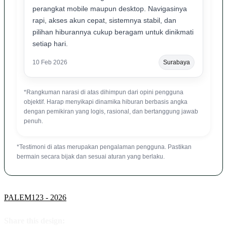
perangkat mobile maupun desktop. Navigasinya
rapi, akses akun cepat, sistemnya stabil, dan
pilihan hiburannya cukup beragam untuk dinikmati
setiap hari.
10 Feb 2026
Surabaya
*Rangkuman narasi di atas dihimpun dari opini pengguna
objektif. Harap menyikapi dinamika hiburan berbasis angka
dengan pemikiran yang logis, rasional, dan bertanggung jawab
penuh.
*Testimoni di atas merupakan pengalaman pengguna. Pastikan
bermain secara bijak dan sesuai aturan yang berlaku.
PALEM123 - 2026
Share this design: