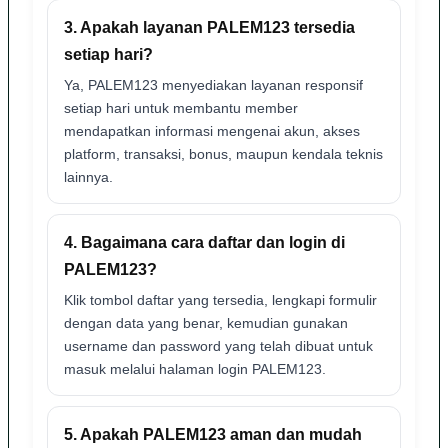
3. Apakah layanan PALEM123 tersedia
setiap hari?
Ya, PALEM123 menyediakan layanan responsif
setiap hari untuk membantu member
mendapatkan informasi mengenai akun, akses
platform, transaksi, bonus, maupun kendala teknis
lainnya.
4. Bagaimana cara daftar dan login di
PALEM123?
Klik tombol daftar yang tersedia, lengkapi formulir
dengan data yang benar, kemudian gunakan
username dan password yang telah dibuat untuk
masuk melalui halaman login PALEM123.
5. Apakah PALEM123 aman dan mudah