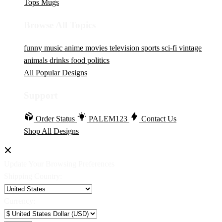
Tops
Mugs
Browse All Topics
funny
music
anime
movies
television
sports
sci-fi
vintage
animals
drinks
food
politics
All Popular Designs
Support
Order Status
PALEM123
Contact Us
Shop All Designs
Update Your Browsing Preferences
Shipping Country:
Currency: