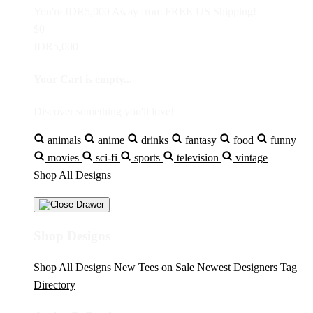
You're
IDR5,000
Away from
FREE US Shipping!
$0
IDR5,000
Your Cart is empty...
Discover something you'll love!
animals
anime
drinks
fantasy
food
funny
movies
sci-fi
sports
television
vintage
Shop All Designs
Shop Designs
Shop All Designs
New Tees on Sale
Newest Designers
Tag
Directory