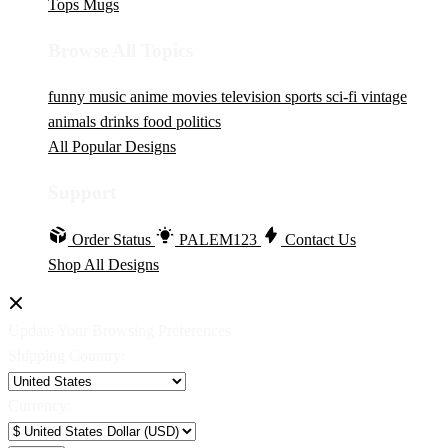
Tops
Mugs
Browse All Topics
funny
music
anime
movies
television
sports
sci-fi
vintage
animals
drinks
food
politics
All Popular Designs
Support
Order Status
PALEM123
Contact Us
Shop All Designs
Update Your Browsing Preferences
Shipping Country:
Currency: