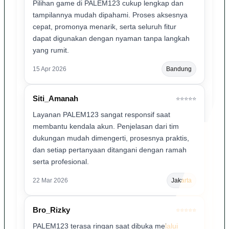
Pilihan game di PALEM123 cukup lengkap dan
tampilannya mudah dipahami. Proses aksesnya
cepat, promonya menarik, serta seluruh fitur
dapat digunakan dengan nyaman tanpa langkah
yang rumit.
15 Apr 2026
Bandung
Siti_Amanah
⭐⭐⭐⭐⭐
Layanan PALEM123 sangat responsif saat
membantu kendala akun. Penjelasan dari tim
dukungan mudah dimengerti, prosesnya praktis,
dan setiap pertanyaan ditangani dengan ramah
serta profesional.
22 Mar 2026
Jakarta
Bro_Rizky
⭐⭐⭐⭐⭐
PALEM123 terasa ringan saat dibuka melalui