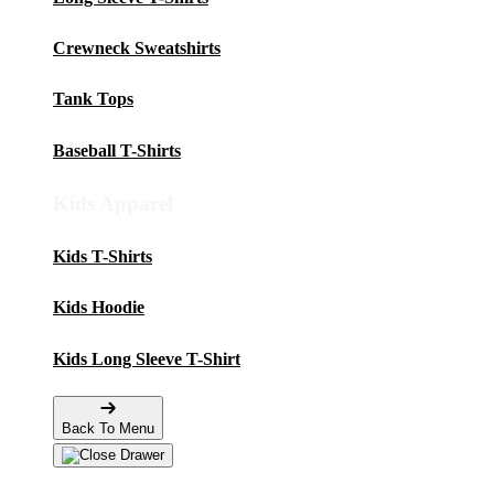
Crewneck Sweatshirts
Tank Tops
Baseball T-Shirts
Kids Apparel
Kids T-Shirts
Kids Hoodie
Kids Long Sleeve T-Shirt
Back To Menu