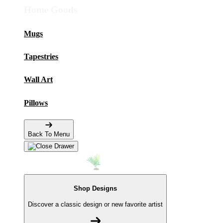
Home Goods
Mugs
Tapestries
Wall Art
Pillows
Back To Menu
Shop Designs
Discover a classic design or new favorite artist