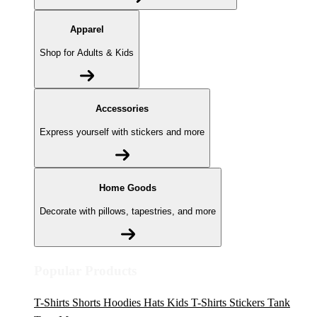
Apparel
Shop for Adults & Kids
Accessories
Express yourself with stickers and more
Home Goods
Decorate with pillows, tapestries, and more
Popular Products
T-Shirts
Shorts
Hoodies
Hats
Kids T-Shirts
Stickers
Tank