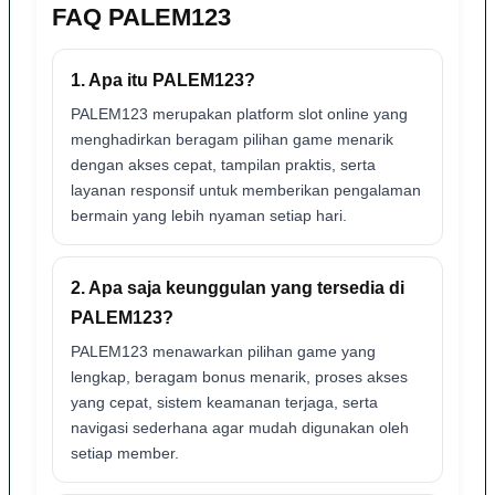
FAQ PALEM123
1. Apa itu PALEM123?
PALEM123 merupakan platform slot online yang
menghadirkan beragam pilihan game menarik
dengan akses cepat, tampilan praktis, serta
layanan responsif untuk memberikan pengalaman
bermain yang lebih nyaman setiap hari.
2. Apa saja keunggulan yang tersedia di
PALEM123?
PALEM123 menawarkan pilihan game yang
lengkap, beragam bonus menarik, proses akses
yang cepat, sistem keamanan terjaga, serta
navigasi sederhana agar mudah digunakan oleh
setiap member.