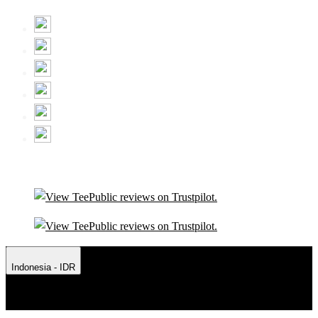
Indonesia - IDR
Product Safety
Intellectual Property Policy
CA: Do Not Sell My
Personal Information
Privacy Policy
Terms