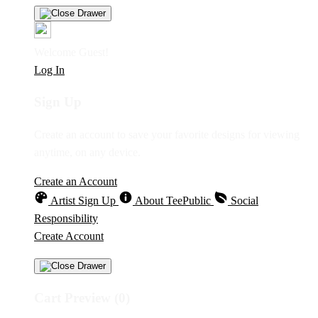
Welcome Guest!
Log In
Sign Up
Create an account to save your favorite designs for viewing
anytime, on any device.
Create an Account
Artist Sign Up
About TeePublic
Social
Responsibility
Create Account
Cart Preview (0)