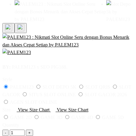
BY:
PALEM123 x SEO PIG188.
Style
PALEM123
SLOT DEPO 5K
SLOT QRIS
SLOT
GACOR
SITUS SLOT ONLINE
SLOT GACOR 2026
AGEN SLOT ONLINE
Size
View Size Chart
View Size Chart
GAME 2D
GAME 3D
GAME 4D
GAME 5D
Quantity
-
+