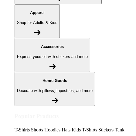
Apparel
Shop for Adults & Kids
Accessories
Express yourself with stickers and more
Home Goods
Decorate with pillows, tapestries, and more
Popular Products
T-Shirts
Shorts
Hoodies
Hats
Kids T-Shirts
Stickers
Tank