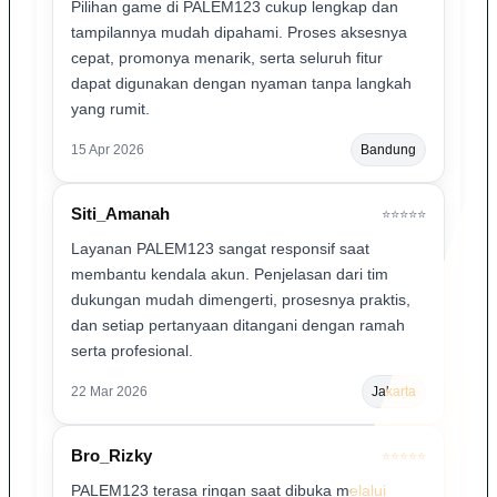
Pilihan game di PALEM123 cukup lengkap dan
tampilannya mudah dipahami. Proses aksesnya
cepat, promonya menarik, serta seluruh fitur
dapat digunakan dengan nyaman tanpa langkah
yang rumit.
15 Apr 2026
Bandung
Siti_Amanah
⭐⭐⭐⭐⭐
Layanan PALEM123 sangat responsif saat
membantu kendala akun. Penjelasan dari tim
dukungan mudah dimengerti, prosesnya praktis,
dan setiap pertanyaan ditangani dengan ramah
serta profesional.
22 Mar 2026
Jakarta
Bro_Rizky
⭐⭐⭐⭐⭐
PALEM123 terasa ringan saat dibuka melalui