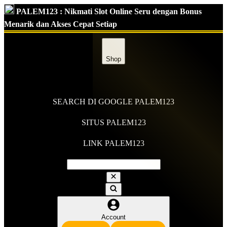
PALEM123 : Nikmati Slot Online Seru dengan Bonus
Menarik dan Akses Cepat Setiap
Shop
SEARCH DI GOOGLE PALEM123
SITUS PALEM123
LINK PALEM123
Account