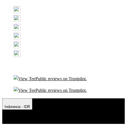
Indonesia - IDR
Product Safety
Intellectual Property Policy
CA: Do Not Sell My
Personal Information
Privacy Policy
Terms